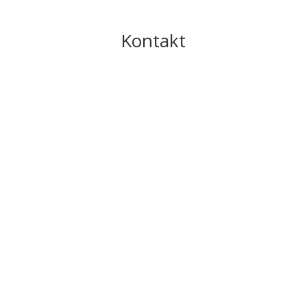
Kontakt
Name
E-Mail
Telefon
Anliegen
Mitteilung
SENDEN