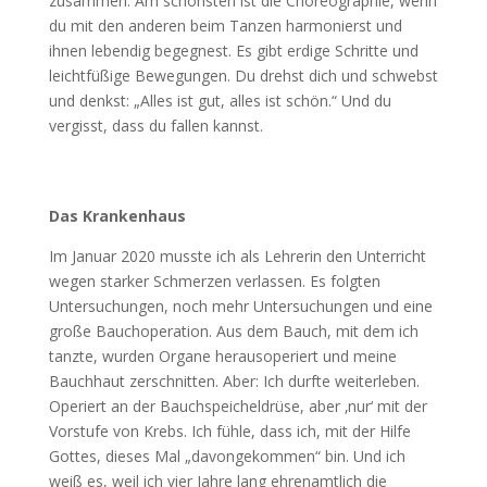
zusammen. Am schönsten ist die Choreographie, wenn
du mit den anderen beim Tanzen harmonierst und
ihnen lebendig begegnest. Es gibt erdige Schritte und
leichtfüßige Bewegungen. Du drehst dich und schwebst
und denkst: „Alles ist gut, alles ist schön.“ Und du
vergisst, dass du fallen kannst.
Das Krankenhaus
Im Januar 2020 musste ich als Lehrerin den Unterricht
wegen starker Schmerzen verlassen. Es folgten
Untersuchungen, noch mehr Untersuchungen und eine
große Bauchoperation. Aus dem Bauch, mit dem ich
tanzte, wurden Organe herausoperiert und meine
Bauchhaut zerschnitten. Aber: Ich durfte weiterleben.
Operiert an der Bauchspeicheldrüse, aber ‚nur‘ mit der
Vorstufe von Krebs. Ich fühle, dass ich, mit der Hilfe
Gottes, dieses Mal „davongekommen“ bin. Und ich
weiß es, weil ich vier Jahre lang ehrenamtlich die